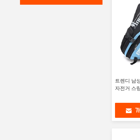
트렌디 남성
자전거 스링 
가