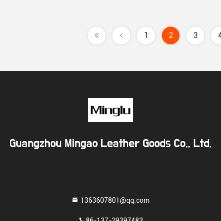
1
2
3
Guangzhou Mingao Leather Goods Co., Ltd.
1363607801@qq.com
86-137-29397483