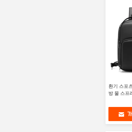
환기 스포츠
방 물 스프
가