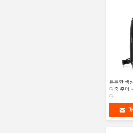
튼튼한 색상
다중 주머
다
가