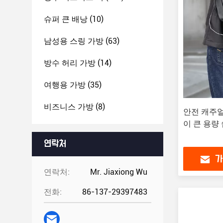
슈퍼 큰 배낭
(10)
남성용 스링 가방
(63)
방수 허리 가방
(14)
여행용 가방
(35)
비즈니스 가방
(8)
안전 캐주얼
이 큰 용량
연락처
가
연락처:
Mr. Jiaxiong Wu
전화:
86-137-29397483